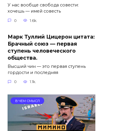
У нас вообще свобода совести:
хочешь — имей совесть
0
1.6k.
Марк Туллий Цицерон цитата:
Брачный союз — первая
ступень человеческого
общества.
Высший чин — это первая ступень
гордости и последняя
0
1.1k.
В ЧЕМ СМЫСЛ