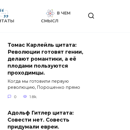
В ЧЕМ
ИТАТЫ
СМЫСЛ
Томас Карлейль цитата:
Революции готовят гении,
делают романтики, а её
плодами пользуются
проходимцы.
Когда мы готовили первую
революцию, Порошенко прямо
0
1.8k.
Адольф Гитлер цитата:
Совести нет. Совесть
придумали евреи.