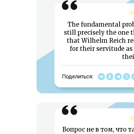
The fundamental probl
still precisely the one 
that Wilhelm Reich re
for their servitude a
thei
Поделиться:
Вопрос не в том, что т