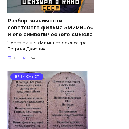
Разбор значимости
советского фильма «Мимино»
и его символического смысла
Через фильм «Мимино» режиссера
Георгия Данелия
0
574
В ЧЕМ СМЫСЛ