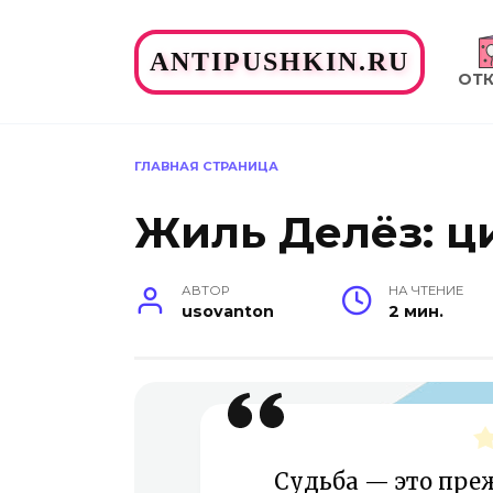
Перейти
к
ANTIPUSHKIN.RU
содержанию
ОТ
ГЛАВНАЯ СТРАНИЦА
Жиль Делёз: ц
АВТОР
НА ЧТЕНИЕ
usovanton
2 мин.
Судьба — это преж