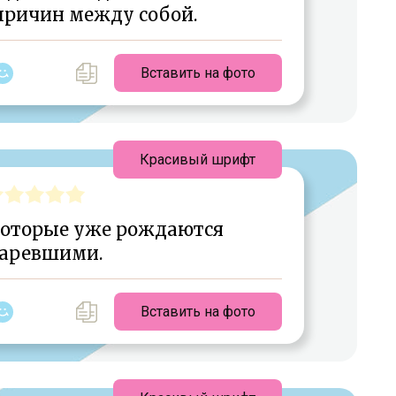
причин между собой.
Вставить на фото
Красивый шрифт
 которые уже рождаются
таревшими.
Вставить на фото