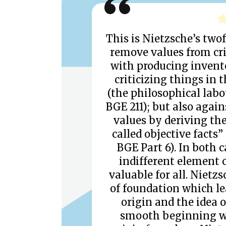
This is Nietzsche’s two
remove values from cr
with producing invento
criticizing things in 
(the philosophical lab
BGE 211); but also again
values by deriving th
called objective facts” 
BGE Part 6). In both 
indifferent element o
valuable for all. Nietz
of foundation which lea
origin and the idea o
smooth beginning wh