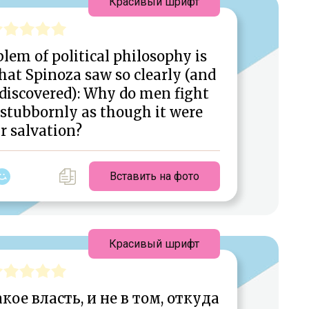
Красивый шрифт
em of political philosophy is
that Spinoza saw so clearly (and
discovered): Why do men fight
s stubbornly as though it were
r salvation?
Вставить на фото
Красивый шрифт
акое власть, и не в том, откуда