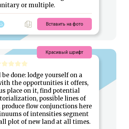
 unitary or multiple.
Вставить на фото
Красивый шрифт
 be done: lodge yourself on a
th the opportunities it offers,
 place on it, find potential
rialization, possible lines of
, produce flow conjunctions here
tinuums of intensities segment
l plot of new land at all times.