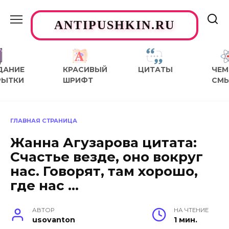
Перейти
к
ANTIPUSHKIN.RU
содержанию
ДАНИЕ
КРАСИВЫЙ
ЦИТАТЫ
ЧЕМ
РЫТКИ
ШРИФТ
СМ
ГЛАВНАЯ СТРАНИЦА
Жанна Агузарова цитата:
Счастье везде, оно вокруг
нас. Говорят, там хорошо,
где нас …
АВТОР
НА ЧТЕНИЕ
usovanton
1 мин.