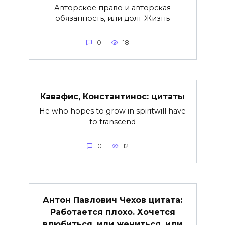
Авторское право и авторская
обязанность, или долг Жизнь
0
18
Кавафис, Константинос: цитаты
He who hopes to grow in spiritwill have
to transcend
0
12
Антон Павлович Чехов цитата:
Работается плохо. Хочется
влюбиться, или жениться, или