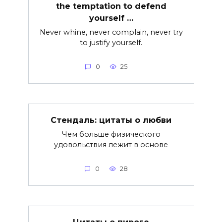
the temptation to defend
yourself …
Never whine, never complain, never try
to justify yourself.
0
25
Стендаль: цитаты о любви
Чем больше физического
удовольствия лежит в основе
0
28
Цитаты о пироге