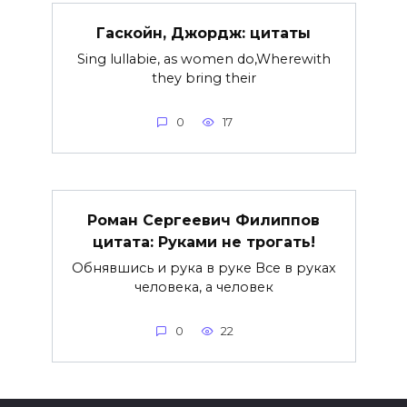
Гаскойн, Джордж: цитаты
Sing lullabie, as women do,Wherewith
they bring their
0
17
Роман Сергеевич Филиппов
цитата: Руками не трогать!
Обнявшись и рука в руке Все в руках
человека, а человек
0
22