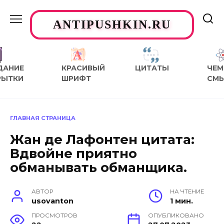
Перейти
к
ANTIPUSHKIN.RU
содержанию
ДАНИЕ
КРАСИВЫЙ
ЦИТАТЫ
ЧЕМ
РЫТКИ
ШРИФТ
СМ
ГЛАВНАЯ СТРАНИЦА
Жан де Лафонтен цитата:
Вдвойне приятно
обманывать обманщика.
АВТОР
НА ЧТЕНИЕ
usovanton
1 мин.
ПРОСМОТРОВ
ОПУБЛИКОВАНО