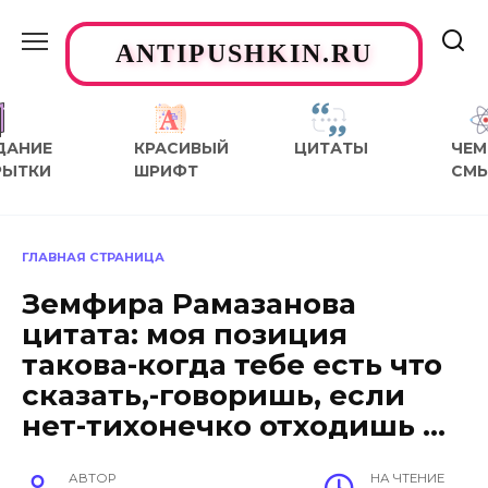
Перейти
к
ANTIPUSHKIN.RU
содержанию
ДАНИЕ
КРАСИВЫЙ
ЦИТАТЫ
ЧЕМ
РЫТКИ
ШРИФТ
СМ
ГЛАВНАЯ СТРАНИЦА
Земфира Рамазанова
цитата: моя позиция
такова-когда тебе есть что
сказать,-говоришь, если
нет-тихонечко отходишь …
АВТОР
НА ЧТЕНИЕ