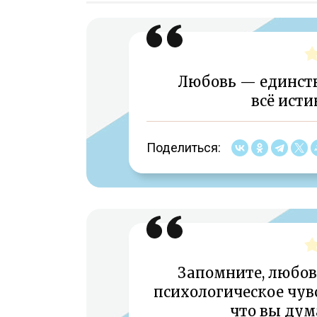
Любовь — единств
всё исти
Поделиться:
Запомните, любовь
психологическое чувс
что вы дум