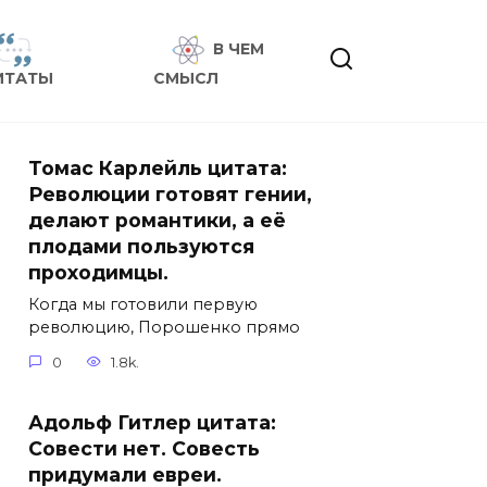
В ЧЕМ
ИТАТЫ
СМЫСЛ
Томас Карлейль цитата:
Революции готовят гении,
делают романтики, а её
плодами пользуются
проходимцы.
Когда мы готовили первую
революцию, Порошенко прямо
0
1.8k.
Адольф Гитлер цитата:
Совести нет. Совесть
придумали евреи.