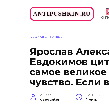
Перейти
к
ANTIPUSHKIN.RU
содержанию
ОТ
ГЛАВНАЯ СТРАНИЦА
Ярослав Алекс
Евдокимов цит
самое великое
чувство. Если в
АВТОР
НА ЧТЕНИЕ
usovanton
1 мин.