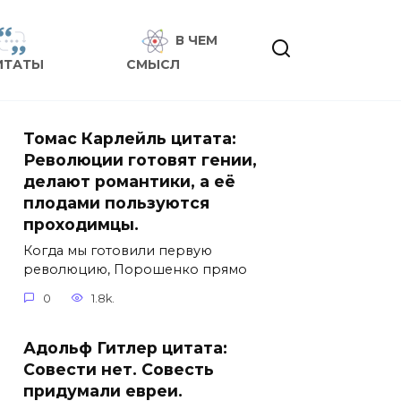
В ЧЕМ
ИТАТЫ
СМЫСЛ
Томас Карлейль цитата:
Революции готовят гении,
делают романтики, а её
плодами пользуются
проходимцы.
Когда мы готовили первую
революцию, Порошенко прямо
0
1.8k.
Адольф Гитлер цитата:
Совести нет. Совесть
придумали евреи.