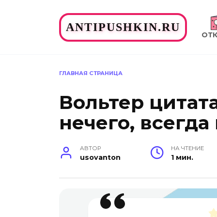
Перейти
к
ANTIPUSHKIN.RU
содержанию
ОТ
ГЛАВНАЯ СТРАНИЦА
Вольтер цитата
нечего, всегда
АВТОР
НА ЧТЕНИЕ
usovanton
1 мин.