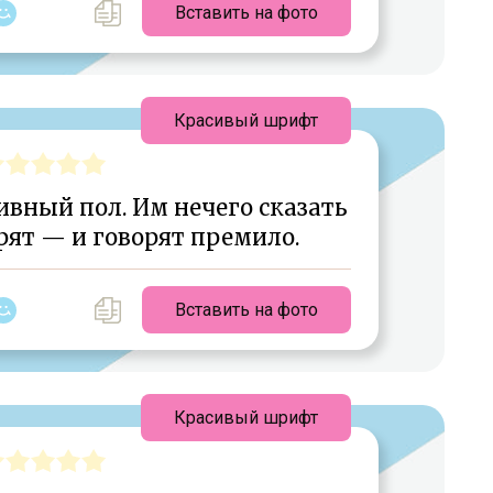
Вставить на фото
Красивый шрифт
ный пол. Им нечего сказать
рят — и говорят премило.
Вставить на фото
Красивый шрифт