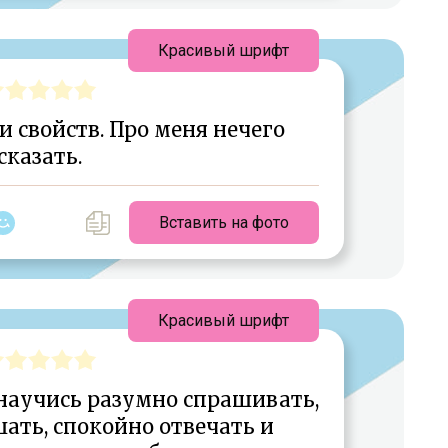
Красивый шрифт
 и свойств. Про меня нечего
сказать.
Вставить на фото
Красивый шрифт
научись разумно спрашивать,
ать, спокойно отвечать и