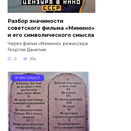
Разбор значимости
советского фильма «Мимино»
и его символического смысла
Через фильм «Мимино» режиссера
Георгия Данелия
0
574
В ЧЕМ СМЫСЛ