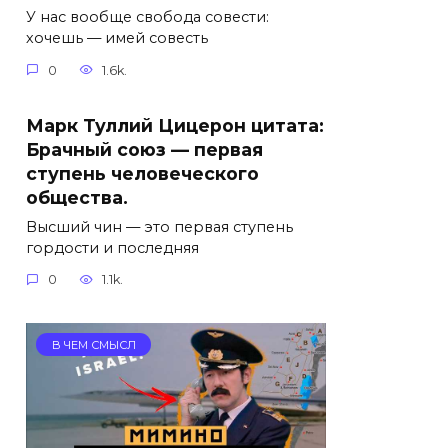
У нас вообще свобода совести:
хочешь — имей совесть
0
1.6k.
Марк Туллий Цицерон цитата:
Брачный союз — первая
ступень человеческого
общества.
Высший чин — это первая ступень
гордости и последняя
0
1.1k.
В ЧЕМ СМЫСЛ