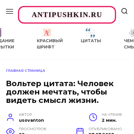
Перейти
к
ANTIPUSHKIN.RU
содержанию
ДАНИЕ
КРАСИВЫЙ
ЦИТАТЫ
ЧЕМ
РЫТКИ
ШРИФТ
СМ
ГЛАВНАЯ СТРАНИЦА
Вольтер цитата: Человек
должен мечтать, чтобы
видеть смысл жизни.
АВТОР
НА ЧТЕНИЕ
usovanton
2 мин.
ПРОСМОТРОВ
ОПУБЛИКОВАНО