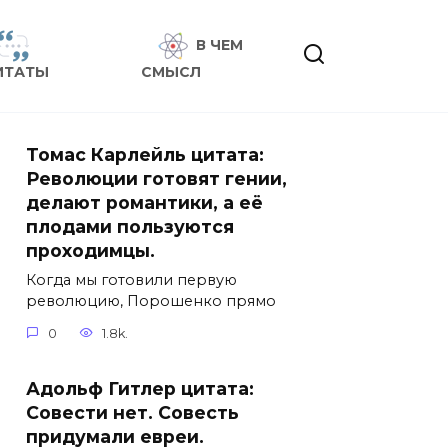
В ЧЕМ
ИТАТЫ
СМЫСЛ
Томас Карлейль цитата:
Революции готовят гении,
делают романтики, а её
плодами пользуются
проходимцы.
Когда мы готовили первую
революцию, Порошенко прямо
0
1.8k.
Адольф Гитлер цитата:
Совести нет. Совесть
придумали евреи.