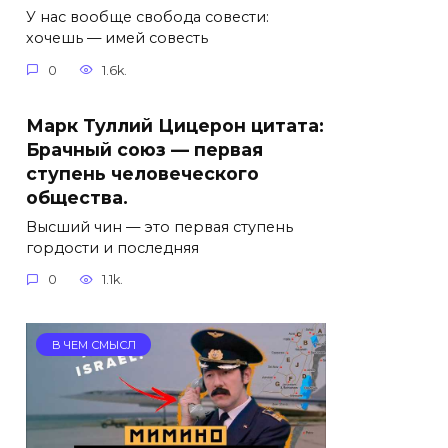
У нас вообще свобода совести:
хочешь — имей совесть
0
1.6k.
Марк Туллий Цицерон цитата:
Брачный союз — первая
ступень человеческого
общества.
Высший чин — это первая ступень
гордости и последняя
0
1.1k.
В ЧЕМ СМЫСЛ