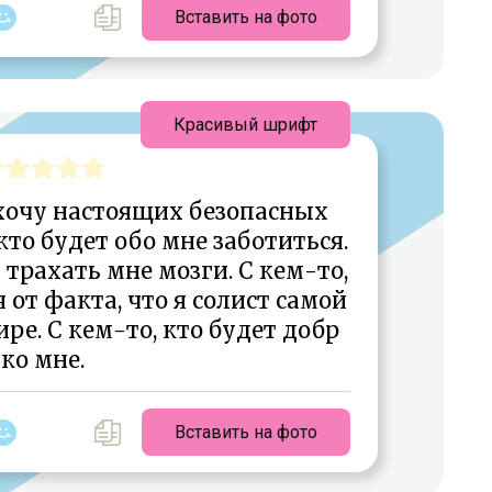
Вставить на фото
Красивый шрифт
хочу настоящих безопасных
кто будет обо мне заботиться.
т трахать мне мозги. С кем-то,
 от факта, что я солист самой
ре. С кем-то, кто будет добр
ко мне.
Вставить на фото