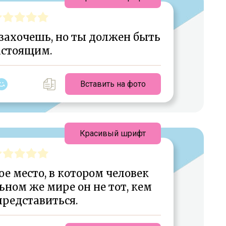
захочешь, но ты должен быть
астоящим.
Вставить на фото
Красивый шрифт
е место, в котором человек
ном же мире он не тот, кем
представиться.