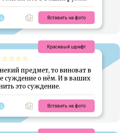
Вставить на фото
Красивый шрифт
некий предмет, то виноват в
ше суждение о нём. И в ваших
нить это суждение.
Вставить на фото