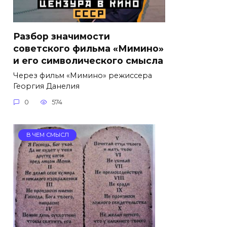
Разбор значимости
советского фильма «Мимино»
и его символического смысла
Через фильм «Мимино» режиссера
Георгия Данелия
0
574
В ЧЕМ СМЫСЛ