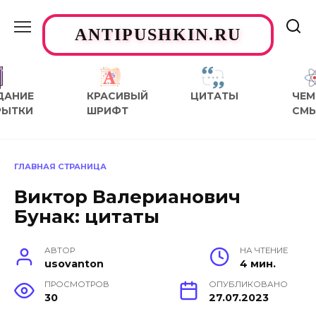
Перейти
к
ANTIPUSHKIN.RU
содержанию
ДАНИЕ
КРАСИВЫЙ
ЦИТАТЫ
ЧЕМ
РЫТКИ
ШРИФТ
СМ
ГЛАВНАЯ СТРАНИЦА
Виктор Валерианович
Бунак: цитаты
АВТОР
НА ЧТЕНИЕ
usovanton
4 мин.
ПРОСМОТРОВ
ОПУБЛИКОВАНО
30
27.07.2023