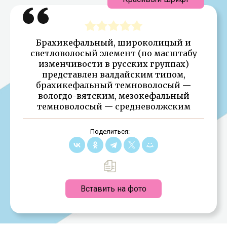
Брахикефальный, широколицый и
светловолосый элемент (по масштабу
изменчивости в русских группах)
представлен валдайским типом,
брахикефальный темноволосый —
вологдо-вятским, мезокефальный
темноволосый — средневолжским
Поделиться:
Вставить на фото