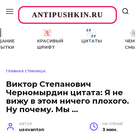
Перейти
к
ANTIPUSHKIN.RU
содержанию
ДАНИЕ
КРАСИВЫЙ
ЦИТАТЫ
ЧЕМ
РЫТКИ
ШРИФТ
СМ
ГЛАВНАЯ СТРАНИЦА
Виктор Степанович
Черномырдин цитата: Я не
вижу в этом ничего плохого.
Ну почему. Мы …
АВТОР
НА ЧТЕНИЕ
usovanton
3 мин.