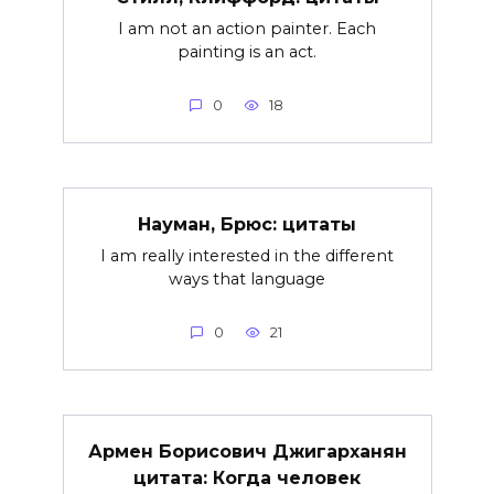
I am not an action painter. Each
painting is an act.
0
18
Науман, Брюс: цитаты
I am really interested in the different
ways that language
0
21
Армен Борисович Джигарханян
цитата: Когда человек