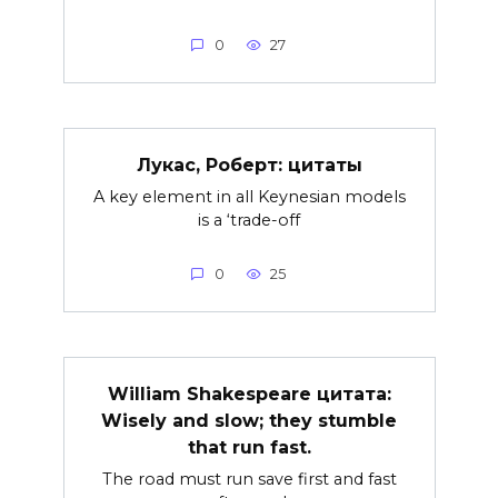
0
27
Лукас, Роберт: цитаты
A key element in all Keynesian models
is a ‘trade-off
0
25
William Shakespeare цитата:
Wisely and slow; they stumble
that run fast.
The road must run save first and fast