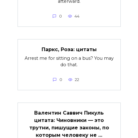
afterward.
0
44
Паркс, Роза: цитаты
Arrest me for sitting on a bus? You may
do that.
0
22
Валентин Саввич Пикуль
цитата: Чиновники — это
трутни, пишущие законы, по
которым человеку не …