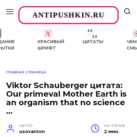
Перейти
к
ANTIPUSHKIN.RU
содержанию
ДАНИЕ
КРАСИВЫЙ
ЦИТАТЫ
ЧЕМ
РЫТКИ
ШРИФТ
СМ
ГЛАВНАЯ СТРАНИЦА
Viktor Schauberger цитата:
Our primeval Mother Earth is
an organism that no science
…
АВТОР
НА ЧТЕНИЕ
usovanton
2 мин.