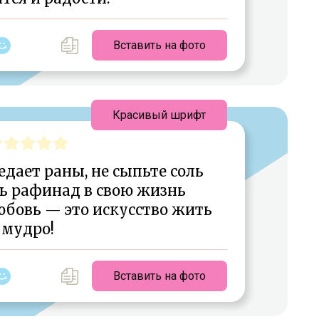
Вставить на фото
Красивый шрифт
едает раны, не сыпьте соль
ть рафинад в свою жизнь
юбовь — это искусство жить
мудро!
Вставить на фото