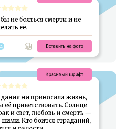
бы не бояться смерти и не
елать её.
Вставить на фото
Красивый шрифт
адания ни приносила жизнь,
 её приветствовать. Солнце
мрак и свет, любовь и смерть —
 ними. Кто боится страданий,
ится и радости.