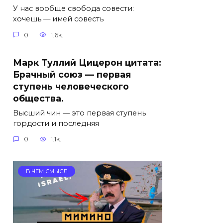
У нас вообще свобода совести:
хочешь — имей совесть
0
1.6k.
Марк Туллий Цицерон цитата:
Брачный союз — первая
ступень человеческого
общества.
Высший чин — это первая ступень
гордости и последняя
0
1.1k.
В ЧЕМ СМЫСЛ