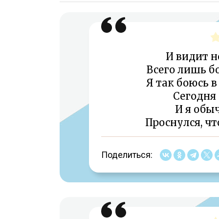
И видит н
Всего лишь бо
Я так боюсь в
Сегодня 
И я обы
Проснулся, чт
Поделиться: