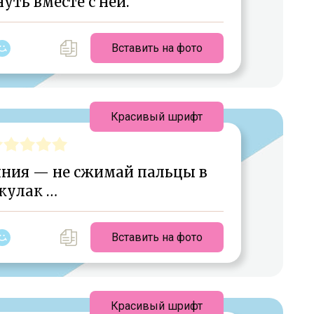
нуть вместе с ней.
Вставить на фото
Красивый шрифт
яния — не сжимай пальцы в
кулак …
Вставить на фото
Красивый шрифт