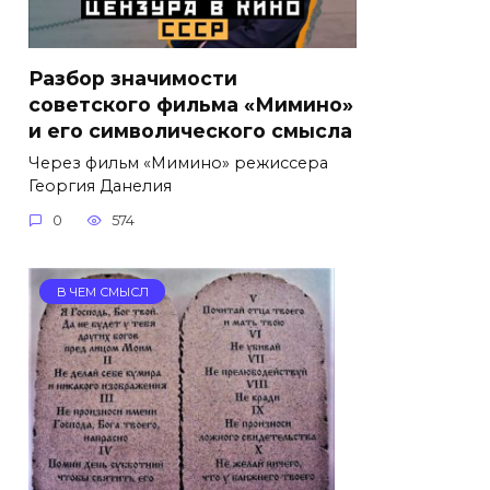
Разбор значимости
советского фильма «Мимино»
и его символического смысла
Через фильм «Мимино» режиссера
Георгия Данелия
0
574
В ЧЕМ СМЫСЛ