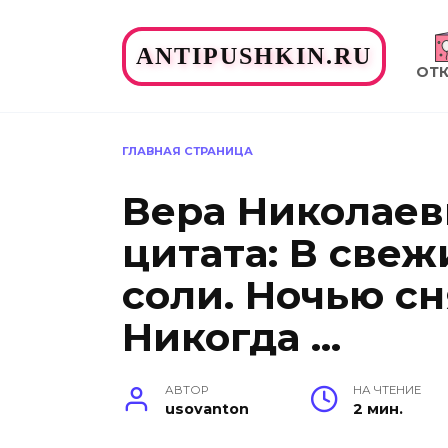
Перейти
к
ANTIPUSHKIN.RU
содержанию
ОТ
ГЛАВНАЯ СТРАНИЦА
Вера Николаев
цитата: В свеж
соли. Ночью сн
Никогда …
АВТОР
НА ЧТЕНИЕ
usovanton
2 мин.