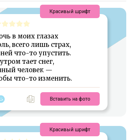
Красивый шрифт
очь в моих глазах
ль, всего лишь страх,
 ней что-то упустить.
утром тает снег,
чный человек —
обы что-то изменить.
Вставить на фото
Красивый шрифт