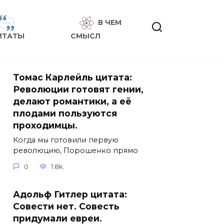
В ЧЕМ
ИТАТЫ
СМЫСЛ
Томас Карлейль цитата:
Революции готовят гении,
делают романтики, а её
плодами пользуются
проходимцы.
Когда мы готовили первую
революцию, Порошенко прямо
0
1.8k.
Адольф Гитлер цитата:
Совести нет. Совесть
придумали евреи.