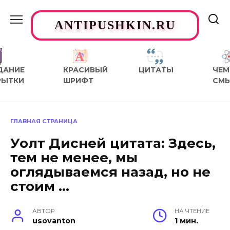
Перейти
к
ANTIPUSHKIN.RU
содержанию
ДАНИЕ
КРАСИВЫЙ
ЦИТАТЫ
ЧЕМ
РЫТКИ
ШРИФТ
СМ
ГЛАВНАЯ СТРАНИЦА
Уолт Дисней цитата: Здесь,
тем не менее, мы
оглядываемся назад, но не
стоим …
АВТОР
НА ЧТЕНИЕ
usovanton
1 мин.