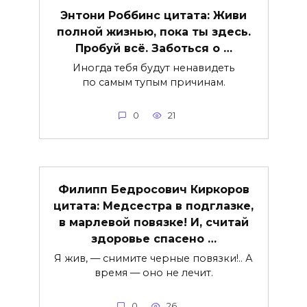
Энтони Роббинс цитата: Живи
полной жизнью, пока ты здесь.
Пробуй всё. Заботься о …
Иногда тебя будут ненавидеть
по самым тупым причинам.
0
21
Филипп Бедросович Киркоров
цитата: Медсестра в подглазке,
в марлевой повязке! И, считай
здоровье спасено …
Я жив, — снимите черные повязки!.. А
время — оно не лечит.
0
26