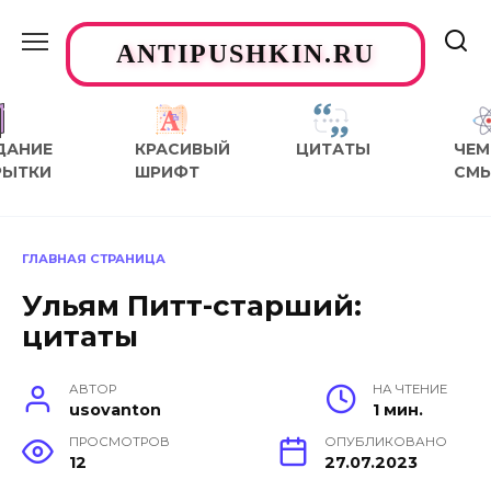
Перейти
к
ANTIPUSHKIN.RU
содержанию
ДАНИЕ
КРАСИВЫЙ
ЦИТАТЫ
ЧЕМ
РЫТКИ
ШРИФТ
СМ
ГЛАВНАЯ СТРАНИЦА
Ульям Питт-старший:
цитаты
АВТОР
НА ЧТЕНИЕ
usovanton
1 мин.
ПРОСМОТРОВ
ОПУБЛИКОВАНО
12
27.07.2023