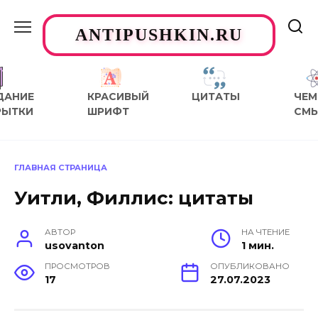
Перейти
к
ANTIPUSHKIN.RU
содержанию
ДАНИЕ
КРАСИВЫЙ
ЦИТАТЫ
ЧЕМ
РЫТКИ
ШРИФТ
СМ
ГЛАВНАЯ СТРАНИЦА
Уитли, Филлис: цитаты
АВТОР
НА ЧТЕНИЕ
usovanton
1 мин.
ПРОСМОТРОВ
ОПУБЛИКОВАНО
17
27.07.2023