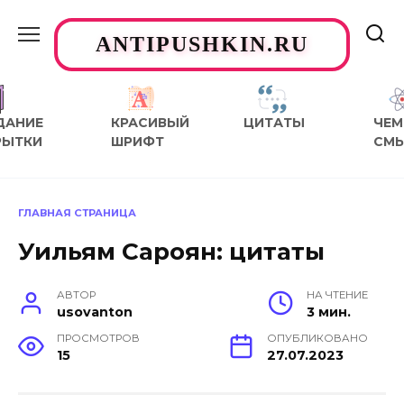
Перейти
к
ANTIPUSHKIN.RU
содержанию
ДАНИЕ
КРАСИВЫЙ
ЦИТАТЫ
ЧЕМ
РЫТКИ
ШРИФТ
СМ
ГЛАВНАЯ СТРАНИЦА
Уильям Сароян: цитаты
АВТОР
НА ЧТЕНИЕ
usovanton
3 мин.
ПРОСМОТРОВ
ОПУБЛИКОВАНО
15
27.07.2023