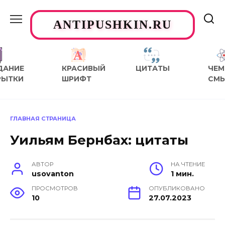
Перейти
к
ANTIPUSHKIN.RU
содержанию
ДАНИЕ
КРАСИВЫЙ
ЦИТАТЫ
ЧЕМ
РЫТКИ
ШРИФТ
СМ
ГЛАВНАЯ СТРАНИЦА
Уильям Бернбах: цитаты
АВТОР
НА ЧТЕНИЕ
usovanton
1 мин.
ПРОСМОТРОВ
ОПУБЛИКОВАНО
10
27.07.2023