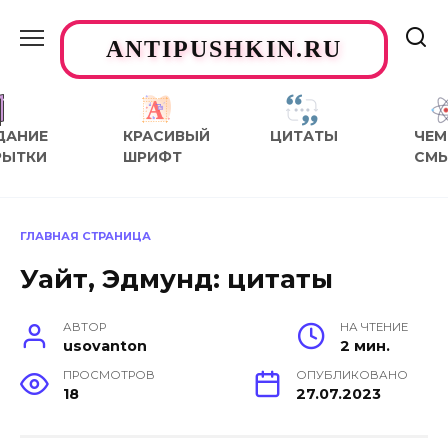
Перейти
к
ANTIPUSHKIN.RU
содержанию
ДАНИЕ
КРАСИВЫЙ
ЦИТАТЫ
ЧЕМ
РЫТКИ
ШРИФТ
СМ
ГЛАВНАЯ СТРАНИЦА
Уайт, Эдмунд: цитаты
АВТОР
НА ЧТЕНИЕ
usovanton
2 мин.
ПРОСМОТРОВ
ОПУБЛИКОВАНО
18
27.07.2023