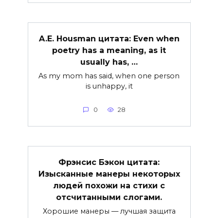
A.E. Housman цитата: Even when
poetry has a meaning, as it
usually has, …
As my mom has said, when one person
is unhappy, it
0
28
Фрэнсис Бэкон цитата:
Изысканные манеры некоторых
людей похожи на стихи с
отсчитанными слогами.
Хорошие манеры — лучшая защита