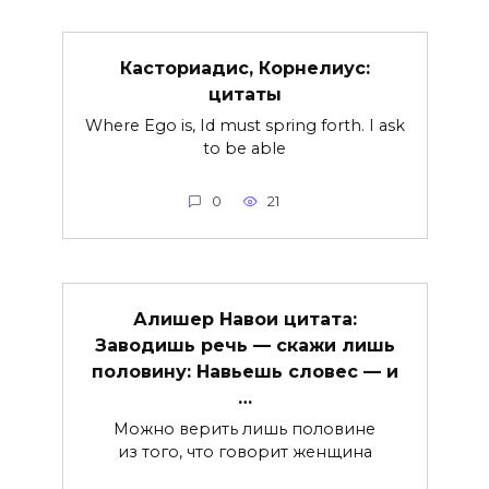
Касториадис, Корнелиус:
цитаты
Where Ego is, Id must spring forth. I ask
to be able
0
21
Алишер Навои цитата:
Заводишь речь — скажи лишь
половину: Навьешь словес — и
…
Можно верить лишь половине
из того, что говорит женщина