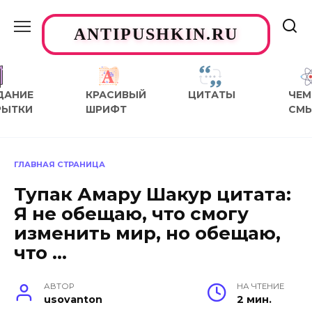
Перейти
к
ANTIPUSHKIN.RU
содержанию
ДАНИЕ
КРАСИВЫЙ
ЦИТАТЫ
ЧЕМ
РЫТКИ
ШРИФТ
СМ
ГЛАВНАЯ СТРАНИЦА
Тупак Амару Шакур цитата:
Я не обещаю, что смогу
изменить мир, но обещаю,
что …
АВТОР
НА ЧТЕНИЕ
usovanton
2 мин.