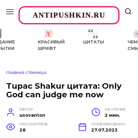
Перейти
к
ANTIPUSHKIN.RU
содержанию
ДАНИЕ
КРАСИВЫЙ
ЦИТАТЫ
ЧЕМ
РЫТКИ
ШРИФТ
СМ
ГЛАВНАЯ СТРАНИЦА
Tupac Shakur цитата: Only
God can judge me now
АВТОР
НА ЧТЕНИЕ
usovanton
2 мин.
ПРОСМОТРОВ
ОПУБЛИКОВАНО
28
27.07.2023