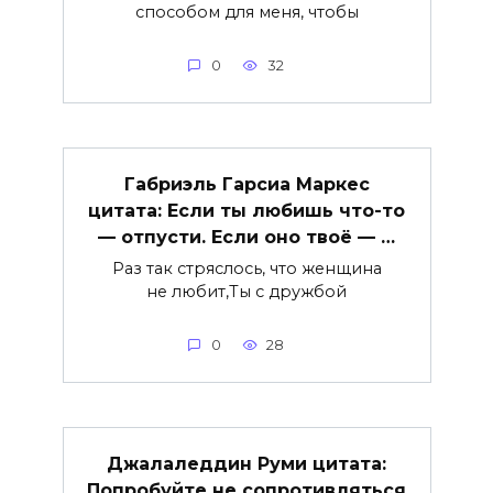
способом для меня, чтобы
0
32
Габриэль Гарсиа Маркес
цитата: Если ты любишь что-то
— отпусти. Если оно твоё — …
Раз так стряслось, что женщина
не любит,Ты с дружбой
0
28
Джалаледдин Руми цитата:
Попробуйте не сопротивляться