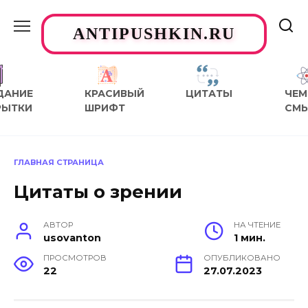
Перейти
к
ANTIPUSHKIN.RU
содержанию
ДАНИЕ
КРАСИВЫЙ
ЦИТАТЫ
ЧЕМ
РЫТКИ
ШРИФТ
СМ
ГЛАВНАЯ СТРАНИЦА
Цитаты о зрении
АВТОР
НА ЧТЕНИЕ
usovanton
1 мин.
ПРОСМОТРОВ
ОПУБЛИКОВАНО
22
27.07.2023