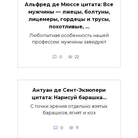
Альфред де Мюссе цитата: Все
мужчины — лжецы, болтуны,
лицемеры, гордецы и трусы,
похотливые, …
Любопытная особенность нашей
профессии: мужчины завидуют
0
22
Антуан де Сент-Экзюпери
цитата: Нарисуй барашка…
С точки зрения отдельно взятых
барашков, ягнят и коз
0
11