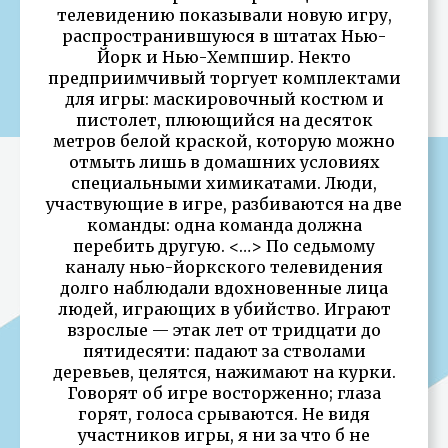
телевидению показывали новую игру,
распространившуюся в штатах Нью-
Йорк и Нью-Хемпшир. Некто
предприимчивый торгует комплектами
для игры: маскировочный костюм и
пистолет, плюющийся на десяток
метров белой краской, которую можно
отмыть лишь в домашних условиях
специальными химикатами. Люди,
участвующие в игре, разбиваются на две
команды: одна команда должна
перебить другую. <…> По седьмому
каналу нью-йоркского телевидения
долго наблюдали вдохновенные лица
людей, играющих в убийство. Играют
взрослые — этак лет от тридцати до
пятидесяти: падают за стволами
деревьев, целятся, нажимают на курки.
Говорят об игре восторженно; глаза
горят, голоса срываются. Не видя
участников игры, я ни за что б не