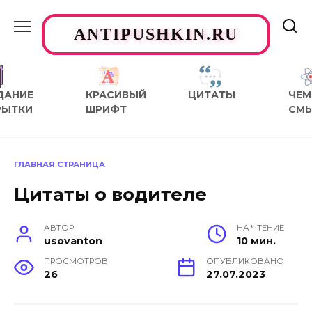
Перейти
к
ANTIPUSHKIN.RU
содержанию
ДАНИЕ
КРАСИВЫЙ
ЦИТАТЫ
ЧЕМ
РЫТКИ
ШРИФТ
СМ
ГЛАВНАЯ СТРАНИЦА
Цитаты о водителе
АВТОР
НА ЧТЕНИЕ
usovanton
10 мин.
ПРОСМОТРОВ
ОПУБЛИКОВАНО
26
27.07.2023