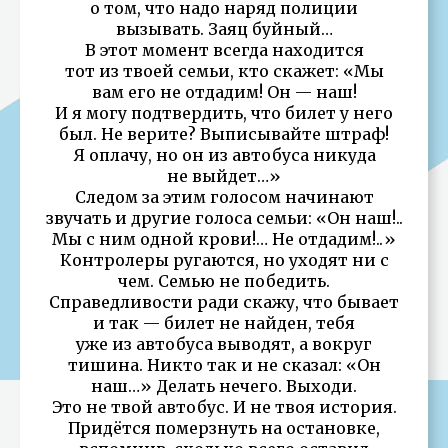
о том, что надо наряд полиции
вызывать. Заяц буйный…
В этот момент всегда находится
тот из твоей семьи, кто скажет: «Мы
вам его не отдадим! Он — наш!
И я могу подтвердить, что билет у него
был. Не верите? Выписывайте штраф!
Я оплачу, но он из автобуса никуда
не выйдет…»
Следом за этим голосом начинают
звучать и другие голоса семьи: «Он наш!..
Мы с ним одной крови!… Не отдадим!..»
Контролеры ругаются, но уходят ни с
чем. Семью не победить.
Справедливости ради скажу, что бывает
и так — билет не найден, тебя
уже из автобуса выводят, а вокруг
тишина. Никто так и не сказал: «Он
наш…» Делать нечего. Выходи.
Это не твой автобус. И не твоя история.
Придётся померзнуть на остановке,