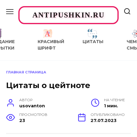
Перейти
к
ANTIPUSHKIN.RU
содержанию
ДАНИЕ
КРАСИВЫЙ
ЦИТАТЫ
ЧЕМ
РЫТКИ
ШРИФТ
СМ
ГЛАВНАЯ СТРАНИЦА
Цитаты о цейтноте
АВТОР
НА ЧТЕНИЕ
usovanton
1 мин.
ПРОСМОТРОВ
ОПУБЛИКОВАНО
23
27.07.2023