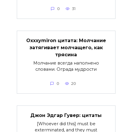
0
31
Oxxxymiron цитата: Молчание
затягивает молчащего, как
трясина
Молчание всегда наполнено
словами. Ограда мудрости
0
20
Джон Эдгар Гувер: цитаты
[Whoever did this] must be
exterminated, and they must