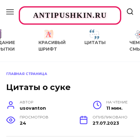
Перейти
к
ANTIPUSHKIN.RU
содержанию
ДАНИЕ
КРАСИВЫЙ
ЦИТАТЫ
ЧЕМ
РЫТКИ
ШРИФТ
СМ
ГЛАВНАЯ СТРАНИЦА
Цитаты о суке
АВТОР
НА ЧТЕНИЕ
usovanton
11 мин.
ПРОСМОТРОВ
ОПУБЛИКОВАНО
24
27.07.2023