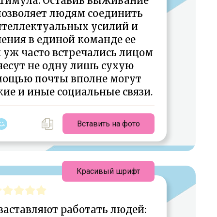
стимула. Оставив выживание
 позволяет людям соединить
нтеллектуальных усилий и
ения в единой команде ее
к уж часто встречались лицом
несут не одну лишь сухую
мощью почты вполне могут
ие и иные социальные связи.
Вставить на фото
Красивый шрифт
заставляют работать людей: