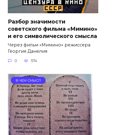
Разбор значимости
советского фильма «Мимино»
и его символического смысла
Через фильм «Мимино» режиссера
Георгия Данелия
0
574
В ЧЕМ СМЫСЛ