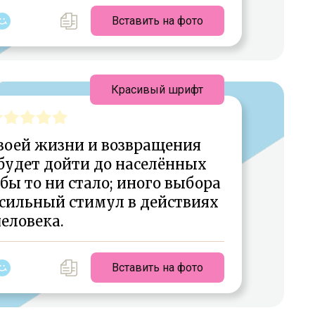
Вставить на фото
Красивый шрифт
воей жизни и возвращения
будет дойти до населённых
 бы то ни стало; иного выбора
да сильный стимул в действиях
еловека.
Вставить на фото