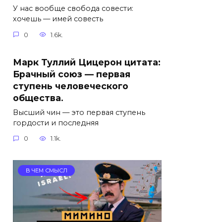
У нас вообще свобода совести:
хочешь — имей совесть
0
1.6k.
Марк Туллий Цицерон цитата:
Брачный союз — первая
ступень человеческого
общества.
Высший чин — это первая ступень
гордости и последняя
0
1.1k.
В ЧЕМ СМЫСЛ