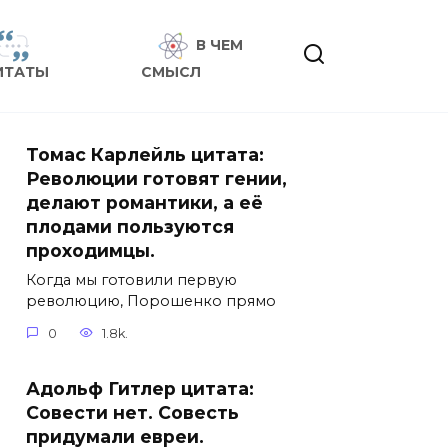
В ЧЕМ
ИТАТЫ
СМЫСЛ
Томас Карлейль цитата:
Революции готовят гении,
делают романтики, а её
плодами пользуются
проходимцы.
Когда мы готовили первую
революцию, Порошенко прямо
0
1.8k.
Адольф Гитлер цитата:
Совести нет. Совесть
придумали евреи.