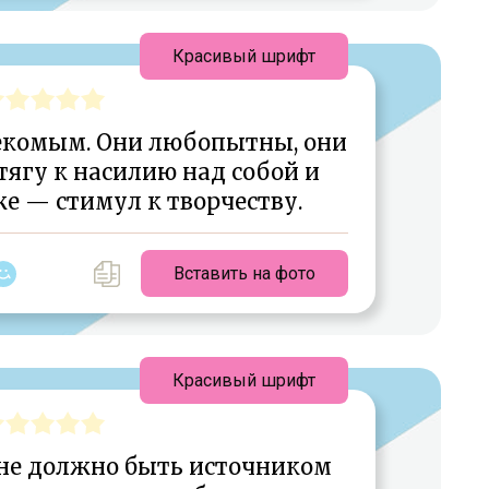
Красивый шрифт
секомым. Они любопытны, они
ягу к насилию над собой и
же — стимул к творчеству.
Вставить на фото
Красивый шрифт
не должно быть источником