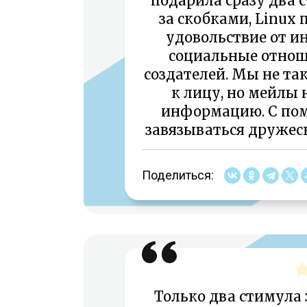
подарила сразу два 
за скобками, Linux
удовольствие от и
социальные отнош
создателей. Мы не та
к лицу, но мейлы 
информацию. С по
завязываться дружеск
Поделиться:
Только два стимула 