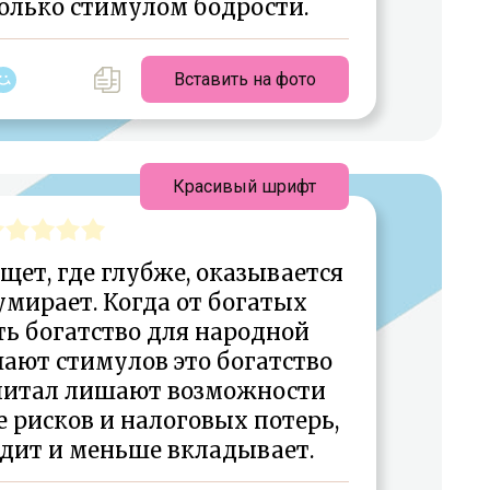
только стимулом бодрости.
Вставить на фото
Красивый шрифт
щет, где глубже, оказывается
умирает. Когда от богатых
ь богатство для народной
ают стимулов это богатство
апитал лишают возможности
 рисков и налоговых потерь,
дит и меньше вкладывает.