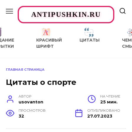
Перейти
к
ANTIPUSHKIN.RU
содержанию
ДАНИЕ
КРАСИВЫЙ
ЦИТАТЫ
ЧЕМ
РЫТКИ
ШРИФТ
СМ
ГЛАВНАЯ СТРАНИЦА
Цитаты о спорте
АВТОР
НА ЧТЕНИЕ
usovanton
25 мин.
ПРОСМОТРОВ
ОПУБЛИКОВАНО
32
27.07.2023