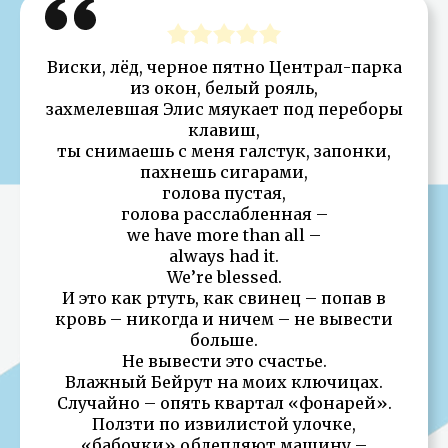
Виски, лёд, черное пятно Централ-парка
из окон, белый рояль,
захмелевшая Элис мяукает под переборы
клавиш,
ты снимаешь с меня галстук, запонки,
пахнешь сигарами,
голова пустая,
голова расслабленная –
we have more than all –
always had it.
We’re blessed.
И это как ртуть, как свинец – попав в
кровь – никогда и ничем – не вывести
больше.
Не вывести это счастье.
Влажный Бейрут на моих ключицах.
Случайно – опять квартал «фонарей».
Ползти по извилистой улочке,
«бабочки» облепляют машину –