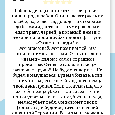
Рабовладельцы, они хотят превратить
наш народ в рабов. Они вывозят русских
к себе, иэдеваются, доводят их голодом
до безумия, до того, что умирая, люди
едят траву, червей, а поганый немец с
тухлой сигарой в зубах философствует:
«Разве это люди?..»
Мы знаем всё. Мы помним всё. Мы
поняли: немцы не люди. Отныне слово
«немец» для нас самое страшное
проклятье. Отныне слово «немец»
разряжает ружьё. Не будем говорить. Не
будем возмущаться. Будем убивать. Если
ты не убил за день хотя бы одного немца,
твой день пропал. Если ты думаешь, что
за тебя немца убьёт твой сосед, ты не
понял угрозы. Если ты не убьёшь немца,
немец убьёт тебя. Он возьмёт твоих
[близких] и будет мучить их в своей
окаянной Германии. Если ты не можешь