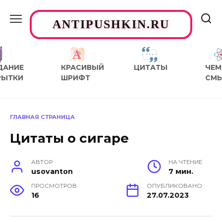
Перейти
к
ANTIPUSHKIN.RU
содержанию
ДАНИЕ
КРАСИВЫЙ
ЦИТАТЫ
ЧЕМ
РЫТКИ
ШРИФТ
СМ
ГЛАВНАЯ СТРАНИЦА
Цитаты о сигаре
АВТОР
НА ЧТЕНИЕ
usovanton
7 мин.
ПРОСМОТРОВ
ОПУБЛИКОВАНО
16
27.07.2023