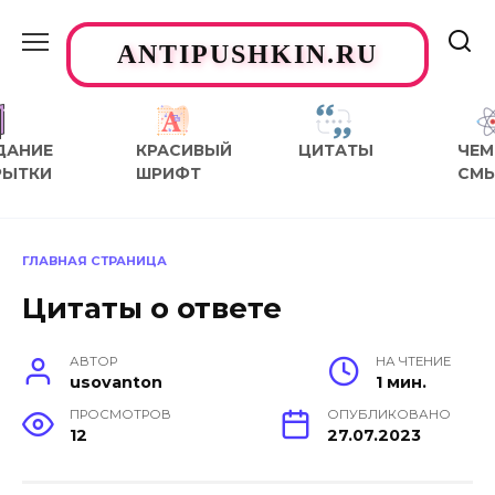
Перейти
к
ANTIPUSHKIN.RU
содержанию
ДАНИЕ
КРАСИВЫЙ
ЦИТАТЫ
ЧЕМ
РЫТКИ
ШРИФТ
СМ
ГЛАВНАЯ СТРАНИЦА
Цитаты о ответе
АВТОР
НА ЧТЕНИЕ
usovanton
1 мин.
ПРОСМОТРОВ
ОПУБЛИКОВАНО
12
27.07.2023