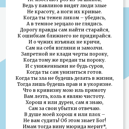
Ведь у павлинов видят люди злые
Не красоту, а ноги их кривые.
Когда ты темен ликом – убедись,
А в темное зерцало не глядись.
Дорогу правды сам найти старайся,
К ошибкам ближнего не придирайся.
И о чужих изъянах не кричи,
Сам на себя взгляни и замолчи.
Запретной не клади черты пороку,
Когда тому же предан ты пороку.
И с униженными не будь суров,
Когда ты сам унизиться готов.
Когда ты зла не будешь делать в жизни,
Тогда лишь будешь прав и в укоризне.
Что в кривизну мою иль прямоту
Вам лезть, коль я являю чистоту.
Хорош я или дурен, сам я знаю,
Сам за свои убытки отвечаю.
В душе моей хорош я или плох –
Не вам судить! Об этом знает Бог!
Имам тогда вину мюрида мерит*,