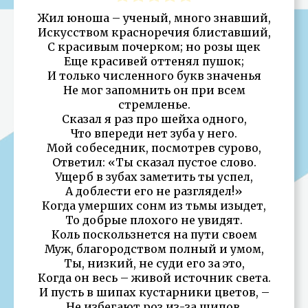
Жил юноша – ученый, много знавший,
Искусством красноречия блиставший,
С красивым почерком; но розы щек
Еще красивей оттенял пушок;
И только численного букв значенья
Не мог запомнить он при всем
стремленье.
Сказал я раз про шейха одного,
Что впереди нет зуба у него.
Мой собеседник, посмотрев сурово,
Ответил: «Ты сказал пустое слово.
Ущерб в зубах заметить ты успел,
А доблести его не разглядел!»
Когда умерших сонм из тьмы изыдет,
То добрые плохого не увидят.
Коль поскользнется на пути своем
Муж, благородством полный и умом,
Ты, низкий, не суди его за это,
Когда он весь – живой источник света.
И пусть в шипах кустарники цветов, –
Не избегают роз из-за шипов,