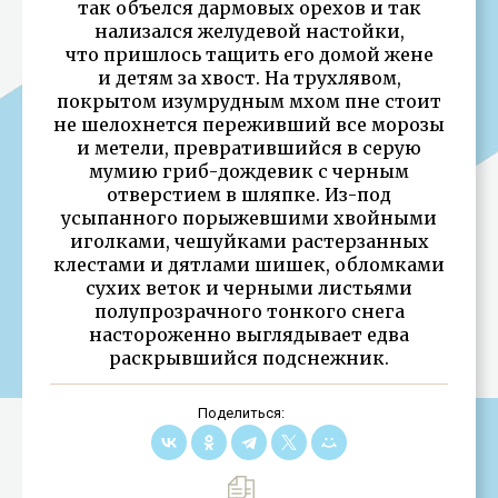
так объелся дармовых орехов и так
нализался желудевой настойки,
что пришлось тащить его домой жене
и детям за хвост. На трухлявом,
покрытом изумрудным мхом пне стоит
не шелохнется переживший все морозы
и метели, превратившийся в серую
мумию гриб-дождевик с черным
отверстием в шляпке. Из-под
усыпанного порыжевшими хвойными
иголками, чешуйками растерзанных
клестами и дятлами шишек, обломками
сухих веток и черными листьями
полупрозрачного тонкого снега
настороженно выглядывает едва
раскрывшийся подснежник.
Поделиться: