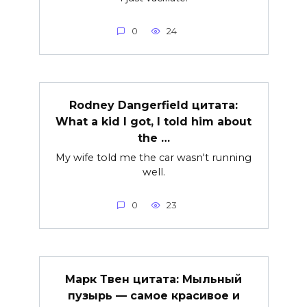
0
24
Rodney Dangerfield цитата:
What a kid I got, I told him about
the …
My wife told me the car wasn't running
well.
0
23
Марк Твен цитата: Мыльный
пузырь — самое красивое и