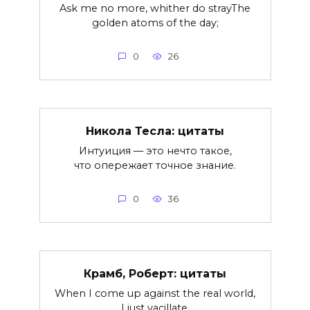
Ask me no more, whither do strayThe
golden atoms of the day;
0
26
Никола Тесла: цитаты
Интуиция — это нечто такое,
что опережает точное знание.
0
36
Крамб, Роберт: цитаты
When I come up against the real world,
I just vacillate.