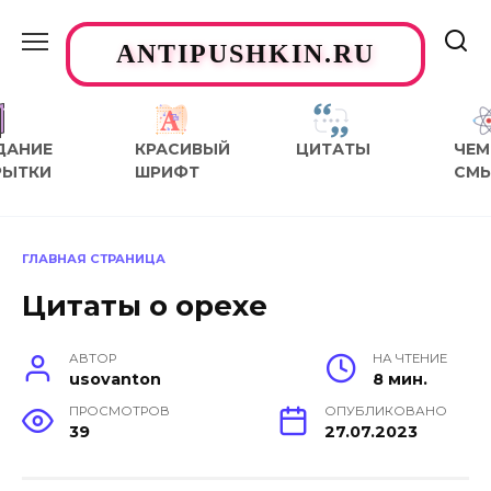
Перейти
к
ANTIPUSHKIN.RU
содержанию
ДАНИЕ
КРАСИВЫЙ
ЦИТАТЫ
ЧЕМ
РЫТКИ
ШРИФТ
СМ
ГЛАВНАЯ СТРАНИЦА
Цитаты о орехе
АВТОР
НА ЧТЕНИЕ
usovanton
8 мин.
ПРОСМОТРОВ
ОПУБЛИКОВАНО
39
27.07.2023