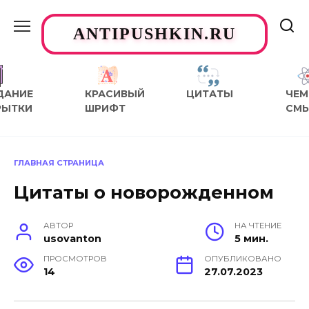
Перейти
к
ANTIPUSHKIN.RU
содержанию
ДАНИЕ
КРАСИВЫЙ
ЦИТАТЫ
ЧЕМ
РЫТКИ
ШРИФТ
СМ
ГЛАВНАЯ СТРАНИЦА
Цитаты о новорожденном
АВТОР
НА ЧТЕНИЕ
usovanton
5 мин.
ПРОСМОТРОВ
ОПУБЛИКОВАНО
14
27.07.2023