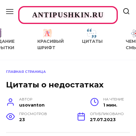
Перейти
к
ANTIPUSHKIN.RU
содержанию
ДАНИЕ
КРАСИВЫЙ
ЦИТАТЫ
ЧЕМ
РЫТКИ
ШРИФТ
СМ
ГЛАВНАЯ СТРАНИЦА
Цитаты о недостатках
АВТОР
НА ЧТЕНИЕ
usovanton
1 мин.
ПРОСМОТРОВ
ОПУБЛИКОВАНО
23
27.07.2023