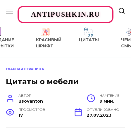
Перейти
к
ANTIPUSHKIN.RU
содержанию
ДАНИЕ
КРАСИВЫЙ
ЦИТАТЫ
ЧЕМ
РЫТКИ
ШРИФТ
СМ
ГЛАВНАЯ СТРАНИЦА
Цитаты о мебели
АВТОР
НА ЧТЕНИЕ
usovanton
9 мин.
ПРОСМОТРОВ
ОПУБЛИКОВАНО
17
27.07.2023