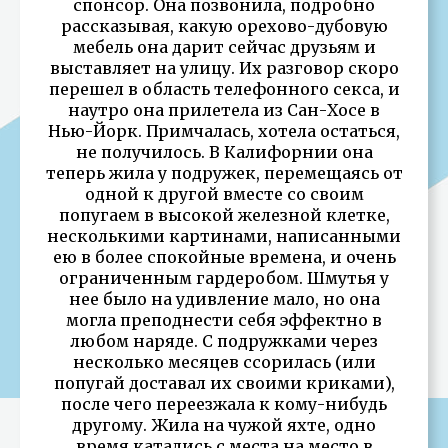
спонсор. Она позвонила, подробно
рассказывая, какую орехово-дубовую
мебель она дарит сейчас друзьям и
выставляет на улицу. Их разговор скоро
перешел в область телефонного секса, и
наутро она прилетела из Сан-Хосе в
Нью-Йорк. Примчалась, хотела остаться,
не получилось. В Калифорнии она
теперь жила у подружек, перемещаясь от
одной к другой вместе со своим
попугаем в высокой железной клетке,
несколькими картинами, написанными
ею в более спокойные времена, и очень
ограниченным гардеробом. Шмутья у
нее было на удивление мало, но она
могла преподнести себя эффектно в
любом наряде. С подружками через
несколько месяцев ссорилась (или
попугай доставал их своими криками),
после чего переезжала к кому-нибудь
другому. Жила на чужой яхте, одно
время катались с места на место в