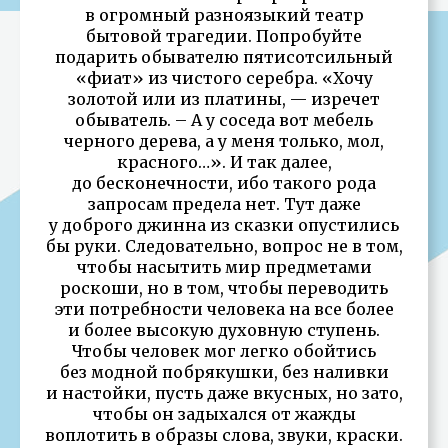
в огромный разноязыкий театр
бытовой трагедии. Попробуйте
подарить обывателю пятисотсильный
«фиат» из чистого серебра. «Хочу
золотой или из платины, — изречет
обыватель. – А у соседа вот мебель
черного дерева, а у меня только, мол,
красного…». И так далее,
до бесконечности, ибо такого рода
запросам предела нет. Тут даже
у доброго джинна из сказки опустились
бы руки. Следовательно, вопрос не в том,
чтобы насытить мир предметами
роскоши, но в том, чтобы переводить
эти потребности человека на все более
и более высокую духовную ступень.
Чтобы человек мог легко обойтись
без модной побрякушки, без наливки
и настойки, пусть даже вкусных, но зато,
чтобы он задыхался от жажды
воплотить в образы слова, звуки, краски.