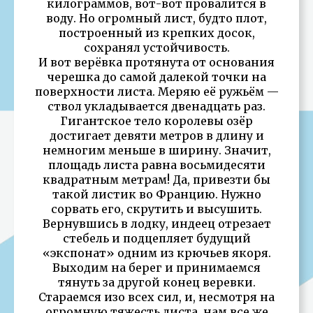
килограммов, вот-вот провалится в
воду. Но огромный лист, будто плот,
построенный из крепких досок,
сохранял устойчивость.
И вот верёвка протянута от основания
черешка до самой далекой точки на
поверхности листа. Меряю её ружьём —
ствол укладывается двенадцать раз.
Гигантское тело королевы озёр
достигает девяти метров в длину и
немногим меньше в ширину. Значит,
площадь листа равна восьмидесяти
квадратным метрам! Да, привезти бы
такой листик во Францию. Нужно
сорвать его, скрутить и высушить.
Вернувшись в лодку, индеец отрезает
стебель и подцепляет будущий
«экспонат» одним из крючьев якоря.
Выходим на берег и принимаемся
тянуть за другой конец веревки.
Стараемся изо всех сил, и, несмотря на
огромную тяжесть листа, нам все же