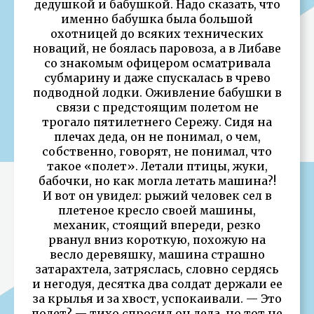
дедушкой и бабушкой. Надо сказать, что
именно бабушка была большой
охотницей до всяких технических
новаций, не боялась паровоза, а в Либаве
со знакомым офицером осматривала
субмарину и даже спускалась в чрево
подводной лодки. Оживление бабушки в
связи с предстоящим полетом не
трогало пятилетнего Сережу. Сидя на
плечах деда, он не понимал, о чем,
собственно, говорят, не понимал, что
такое «полет». Летали птицы, жуки,
бабочки, но как могла летать машина?!
И вот он увидел: рыжий человек сел в
плетеное кресло своей машины,
механик, стоящий впереди, резко
рванул вниз короткую, похожую на
весло деревяшку, машина страшно
затарахтела, затряслась, словно сердясь
и негодуя, десятка два солдат держали ее
за крылья и за хвост, успокаивали. — Это
полет? — тихо спросил он деда, но тот не