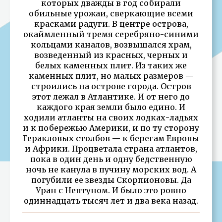
которых дважды в год собирали
обильные урожаи, сверкающие всеми
красками радуги. В центре острова,
окаймленный тремя серебряно-синими
кольцами каналов, возвышался храм,
возведенный из красных, черных и
белых каменных плит. Из таких же
каменных плит, но малых размеров —
строились на острове города. Остров
этот лежал в Атлантике. И от него до
каждого края земли было едино. И
ходили атланты на своих лодках-ладьях
и к побережью Америки, и по ту сторону
Геракловых столбов — к берегам Европы
и Африки. Процветала страна атлантов,
пока в один день и одну бедственную
ночь не канула в пучину морских вод. А
погубили ее звезды Скорпионовы. Да
Уран с Нептуном. И было это ровно
одиннадцать тысяч лет и два века назад.