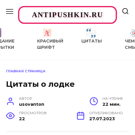
Перейти
к
ANTIPUSHKIN.RU
содержанию
ДАНИЕ
КРАСИВЫЙ
ЦИТАТЫ
ЧЕМ
РЫТКИ
ШРИФТ
СМ
ГЛАВНАЯ СТРАНИЦА
Цитаты о лодке
АВТОР
НА ЧТЕНИЕ
usovanton
22 мин.
ПРОСМОТРОВ
ОПУБЛИКОВАНО
22
27.07.2023