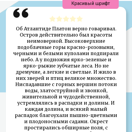
Красивый шрифт
Об Атлантиде Платон верно говаривал.
Остров действительно был красоты
неимоверной. Высоковерхние
подоблачные горы красно-розовыми,
черными и белыми куполами подпирали
небо. А у подножия ярко-зеленые и
ярко-рыжие зубчатые леса. Но не
дремучие, а легкие и светлые. И жило в
них зверей и птиц великое множество.
Ниспадавшие с горных вершин потоки
воды, златоструйной и звонкой,
живительной и чудодейственной,
устремлялись в распадки и долины. И
каждая долина, и всякий малый
распадок благоухали пышно-цветными
и плодоносными садами. Окрест
простирались обширные поля, с