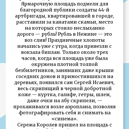
Ярмарочную площадь подмели для
благородной публики солдаты 44-й
артбригады, квартировавшей в городе,
расставили за канатами скамьи, место
на которых стоило неслыханно
дорого — рубль! Рубль в Нежине — это
воз слив! Праздничные хлопоты
начались уже с утра, когда привезли с
вокзала биплан. Только около трех
часов, когда вся площадь уже была
окружена плотной толпой
безбилетников, занявших даже крыши
соседних домов и примостившихся на
деревьях, появился сам Сергей Исаевич,
весь скрипящий в черной добротной
коже — куртка, галифе, гетры, шлем,
даже очки на лбу скрипели, —
прохаживался возле аэроплана, позволяя
фотографировать себя и снимать на
«синема».
Сережа Королев пришел на площадь с