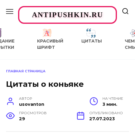
Перейти
к
ANTIPUSHKIN.RU
содержанию
ДАНИЕ
КРАСИВЫЙ
ЦИТАТЫ
ЧЕМ
РЫТКИ
ШРИФТ
СМ
ГЛАВНАЯ СТРАНИЦА
Цитаты о коньяке
АВТОР
НА ЧТЕНИЕ
usovanton
3 мин.
ПРОСМОТРОВ
ОПУБЛИКОВАНО
29
27.07.2023