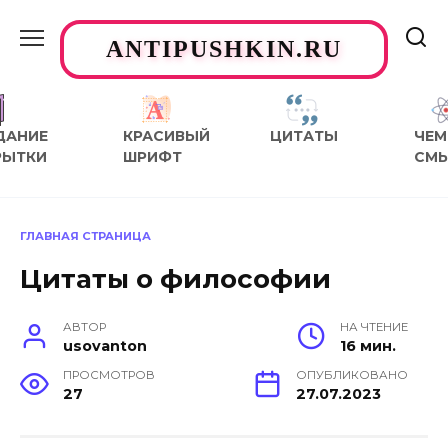
Перейти
к
ANTIPUSHKIN.RU
содержанию
ДАНИЕ
КРАСИВЫЙ
ЦИТАТЫ
ЧЕМ
РЫТКИ
ШРИФТ
СМ
ГЛАВНАЯ СТРАНИЦА
Цитаты о философии
АВТОР
НА ЧТЕНИЕ
usovanton
16 мин.
ПРОСМОТРОВ
ОПУБЛИКОВАНО
27
27.07.2023