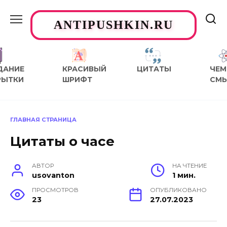
Перейти
к
ANTIPUSHKIN.RU
содержанию
ДАНИЕ
КРАСИВЫЙ
ЦИТАТЫ
ЧЕМ
РЫТКИ
ШРИФТ
СМ
ГЛАВНАЯ СТРАНИЦА
Цитаты о часе
АВТОР
НА ЧТЕНИЕ
usovanton
1 мин.
ПРОСМОТРОВ
ОПУБЛИКОВАНО
23
27.07.2023