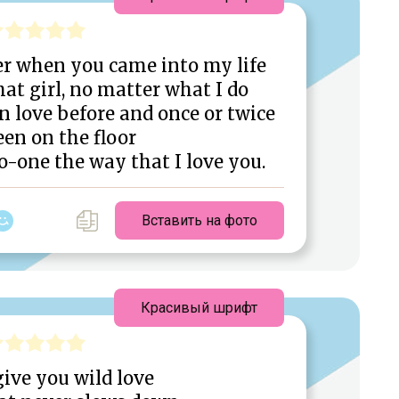
er when you came into my life
hat girl, no matter what I do
in love before and once or twice
en on the floor
o-one the way that I love you.
Вставить на фото
Красивый шрифт
ive you wild love