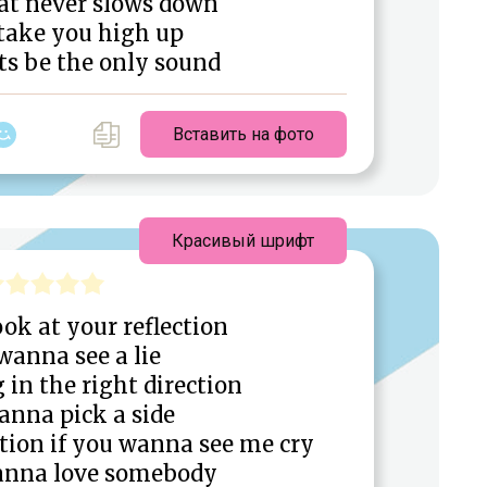
at never slows down
take you high up
ts be the only sound
Вставить на фото
Красивый шрифт
ok at your reflection
wanna see a lie
 in the right direction
anna pick a side
tion if you wanna see me cry
wanna love somebody