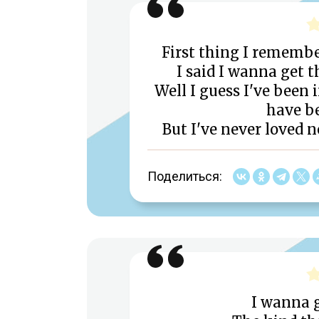
First thing I rememb
I said I wanna get t
Well I guess I've been 
have be
But I've never loved n
Поделиться:
I wanna g