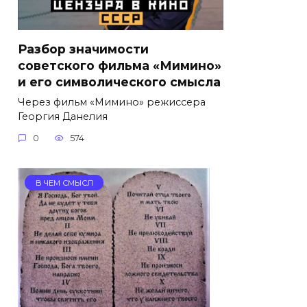
Разбор значимости
советского фильма «Мимино»
и его символического смысла
Через фильм «Мимино» режиссера
Георгия Данелия
0
574
В ЧЕМ СМЫСЛ