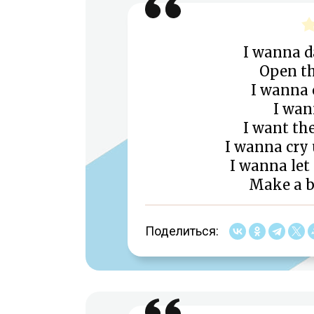
I wanna d
Open th
I wanna
I wan
I want th
I wanna cry 
I wanna let
Make a b
Поделиться: