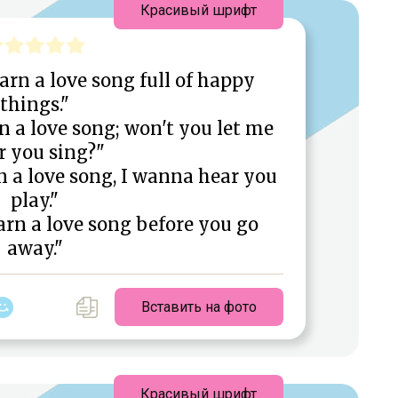
Красивый шрифт
arn a love song full of happy
things."
n a love song; won't you let me
r you sing?"
n a love song, I wanna hear you
play."
arn a love song before you go
away."
Вставить на фото
Красивый шрифт