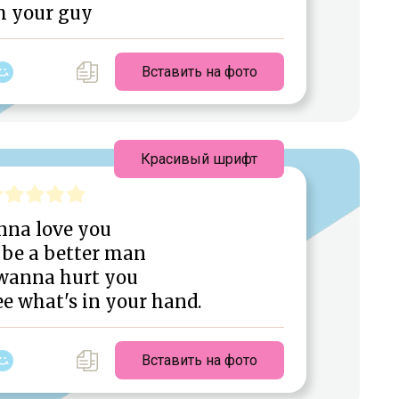
m your guy
Вставить на фото
Красивый шрифт
nna love you
 be a better man
 wanna hurt you
ee what's in your hand.
Вставить на фото