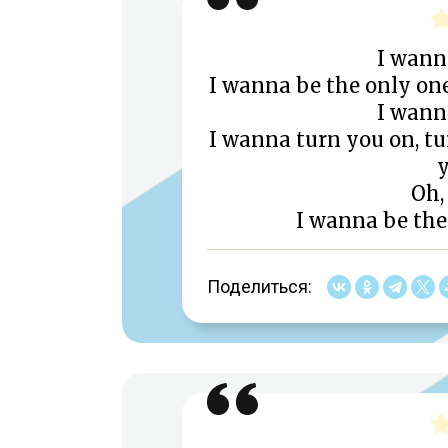
I wann
I wanna be the only o
I wann
I wanna turn you on, tu
y
Oh,
I wanna be the
Поделиться: