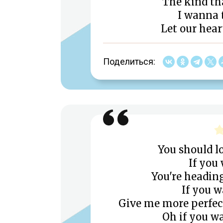
The kind th
I wanna 
Let our hear
Поделиться:
You should lo
If you 
You're heading
If you w
Give me more perfec
Oh if you 