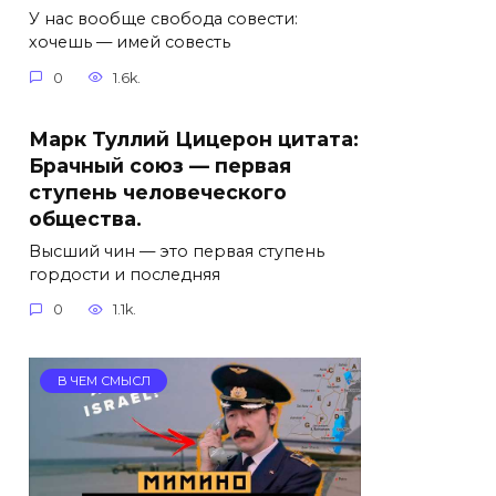
У нас вообще свобода совести:
хочешь — имей совесть
0
1.6k.
Марк Туллий Цицерон цитата:
Брачный союз — первая
ступень человеческого
общества.
Высший чин — это первая ступень
гордости и последняя
0
1.1k.
В ЧЕМ СМЫСЛ