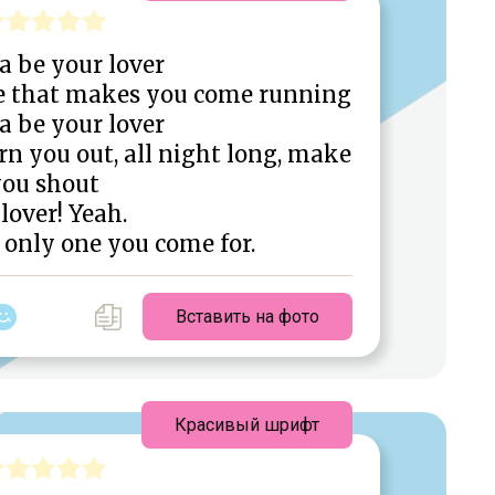
a be your lover
ne that makes you come running
a be your lover
rn you out, all night long, make
ou shout
 lover! Yeah.
 only one you come for.
Вставить на фото
Красивый шрифт