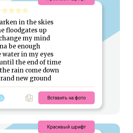
arken in the skies
e floodgates up
 change my mind
na be enough
e water in my eyes
until the end of time
 the rain come down
rand new ground
Вставить на фото
Красивый шрифт