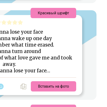
Красивый шрифт
nna lose your face
wanna wake up one day
ber what time erased.
wanna turn around
 of what love gave me and took
away.
wanna lose your face…
Вставить на фото