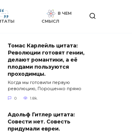
В ЧЕМ
ИТАТЫ
СМЫСЛ
Томас Карлейль цитата:
Революции готовят гении,
делают романтики, а её
плодами пользуются
проходимцы.
Когда мы готовили первую
революцию, Порошенко прямо
0
1.8k.
Адольф Гитлер цитата:
Совести нет. Совесть
придумали евреи.