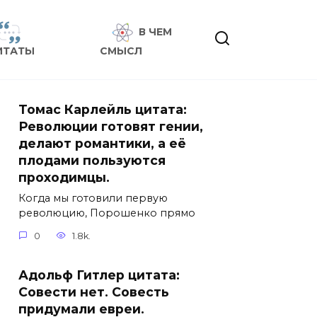
В ЧЕМ
ИТАТЫ
СМЫСЛ
Томас Карлейль цитата:
Революции готовят гении,
делают романтики, а её
плодами пользуются
проходимцы.
Когда мы готовили первую
революцию, Порошенко прямо
0
1.8k.
Адольф Гитлер цитата:
Совести нет. Совесть
придумали евреи.