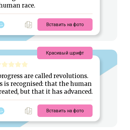
 human race.
Вставить на фото
Красивый шрифт
 progress are called revolutions.
s is recognised: that the human
eated, but that it has advanced.
Вставить на фото