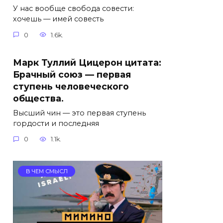
У нас вообще свобода совести:
хочешь — имей совесть
0
1.6k.
Марк Туллий Цицерон цитата:
Брачный союз — первая
ступень человеческого
общества.
Высший чин — это первая ступень
гордости и последняя
0
1.1k.
В ЧЕМ СМЫСЛ