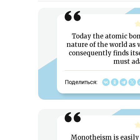
Today the atomic bom
nature of the world as
consequently finds itse
must ada
Поделиться:
Monotheism is easily t