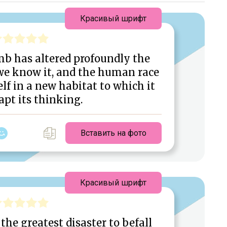
Красивый шрифт
b has altered profoundly the
 we know it, and the human race
lf in a new habitat to which it
pt its thinking.
Вставить на фото
Красивый шрифт
he greatest disaster to befall