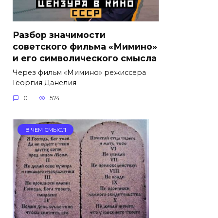
Разбор значимости
советского фильма «Мимино»
и его символического смысла
Через фильм «Мимино» режиссера
Георгия Данелия
0
574
В ЧЕМ СМЫСЛ