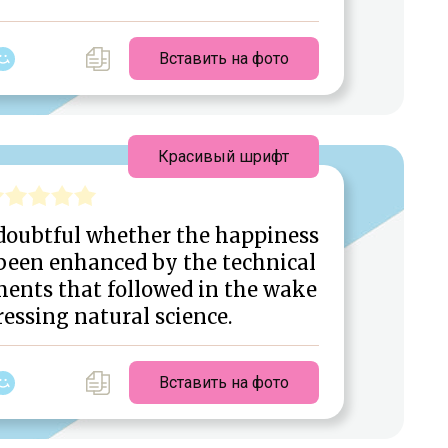
Вставить на фото
Красивый шрифт
 doubtful whether the happiness
been enhanced by the technical
ments that followed in the wake
ressing natural science.
Вставить на фото