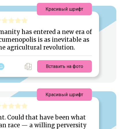
Красивый шрифт
manity has entered a new era of
cumenopolis is as inevitable as
the agricultural revolution.
Вставить на фото
Красивый шрифт
ht. Could that have been what
n race — a willing perversity