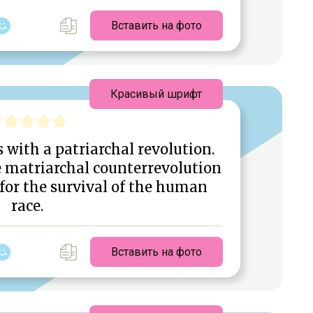
Вставить на фото
Красивый шрифт
 with a patriarchal revolution.
e matriarchal counterrevolution
 for the survival of the human
race.
Вставить на фото