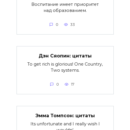
Воспитание имеет приоритет
над образованием.
0
33
Дэн Сяопин: цитаты
To get rich is glorious! One Country,
Two systems.
0
17
Эмма Томпсон: цитаты
Its unfortunate and I really wish I
wouldn'