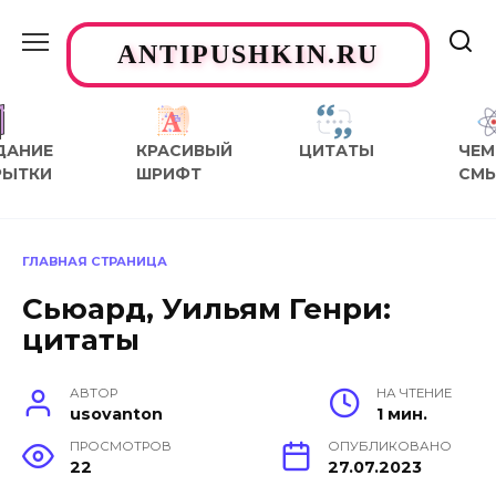
Перейти
к
ANTIPUSHKIN.RU
содержанию
ДАНИЕ
КРАСИВЫЙ
ЦИТАТЫ
ЧЕМ
РЫТКИ
ШРИФТ
СМ
ГЛАВНАЯ СТРАНИЦА
Сьюард, Уильям Генри:
цитаты
АВТОР
НА ЧТЕНИЕ
usovanton
1 мин.
ПРОСМОТРОВ
ОПУБЛИКОВАНО
22
27.07.2023