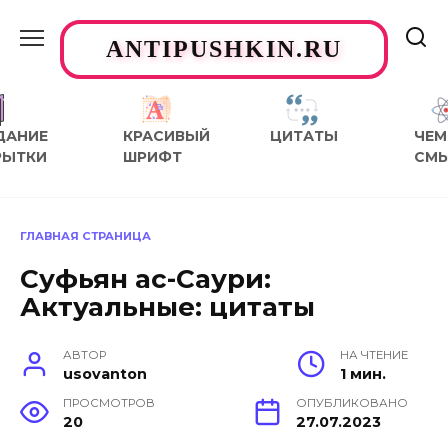
Перейти
к
ANTIPUSHKIN.RU
содержанию
ДАНИЕ
КРАСИВЫЙ
ЦИТАТЫ
ЧЕМ
РЫТКИ
ШРИФТ
СМ
ГЛАВНАЯ СТРАНИЦА
Суфьян ас-Саури:
Актуальные: цитаты
АВТОР
НА ЧТЕНИЕ
usovanton
1 мин.
ПРОСМОТРОВ
ОПУБЛИКОВАНО
20
27.07.2023