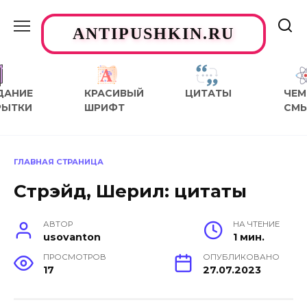
Перейти
к
ANTIPUSHKIN.RU
содержанию
ДАНИЕ
КРАСИВЫЙ
ЦИТАТЫ
ЧЕМ
РЫТКИ
ШРИФТ
СМ
ГЛАВНАЯ СТРАНИЦА
Стрэйд, Шерил: цитаты
АВТОР
НА ЧТЕНИЕ
usovanton
1 мин.
ПРОСМОТРОВ
ОПУБЛИКОВАНО
17
27.07.2023