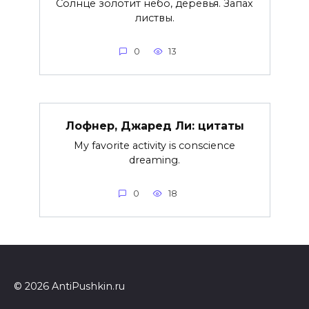
Солнце золотит небо, деревья. Запах
листвы.
0
13
Лофнер, Джаред Ли: цитаты
My favorite activity is conscience
dreaming.
0
18
© 2026 AntiPushkin.ru