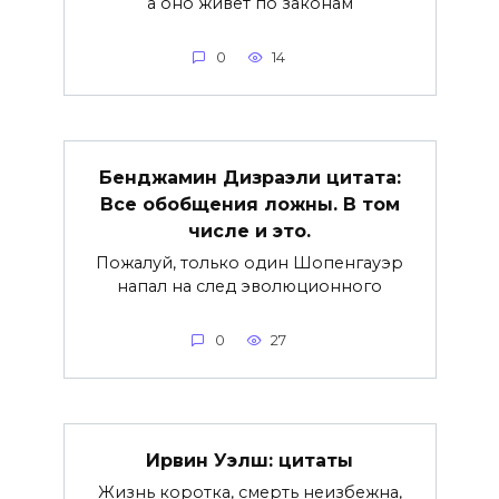
а оно живет по законам
0
14
Бенджамин Дизраэли цитата:
Все обобщения ложны. В том
числе и это.
Пожалуй, только один Шопенгауэр
напал на след эволюционного
0
27
Ирвин Уэлш: цитаты
Жизнь коротка, смерть неизбежна,