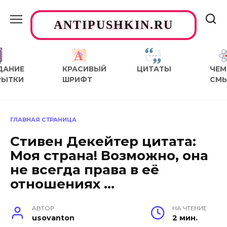
Перейти
к
ANTIPUSHKIN.RU
содержанию
ДАНИЕ
КРАСИВЫЙ
ЦИТАТЫ
ЧЕМ
РЫТКИ
ШРИФТ
СМ
ГЛАВНАЯ СТРАНИЦА
Стивен Декейтер цитата:
Моя страна! Возможно, она
не всегда права в её
отношениях …
АВТОР
НА ЧТЕНИЕ
usovanton
2 мин.