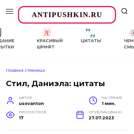
Перейти
к
ANTIPUSHKIN.RU
содержанию
ДАНИЕ
КРАСИВЫЙ
ЦИТАТЫ
ЧЕМ
РЫТКИ
ШРИФТ
СМ
ГЛАВНАЯ СТРАНИЦА
Стил, Даниэла: цитаты
АВТОР
НА ЧТЕНИЕ
usovanton
1 мин.
ПРОСМОТРОВ
ОПУБЛИКОВАНО
17
27.07.2023