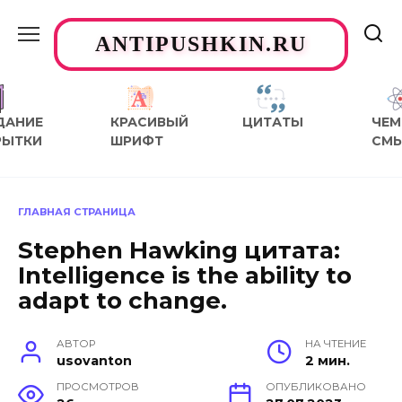
Перейти
к
ANTIPUSHKIN.RU
содержанию
ДАНИЕ
КРАСИВЫЙ
ЦИТАТЫ
ЧЕМ
РЫТКИ
ШРИФТ
СМ
ГЛАВНАЯ СТРАНИЦА
Stephen Hawking цитата:
Intelligence is the ability to
adapt to change.
АВТОР
НА ЧТЕНИЕ
usovanton
2 мин.
ПРОСМОТРОВ
ОПУБЛИКОВАНО