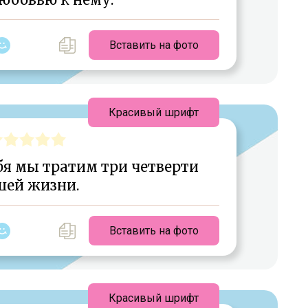
Вставить на фото
Красивый шрифт
бя мы тратим три четверти
шей жизни.
Вставить на фото
Красивый шрифт