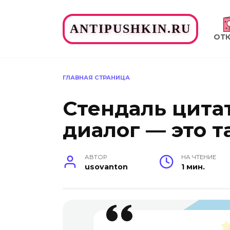
Перейти
к
ANTIPUSHKIN.RU
содержанию
ОТ
ГЛАВНАЯ СТРАНИЦА
Стендаль цита
диалог — это т
АВТОР
НА ЧТЕНИЕ
usovanton
1 мин.