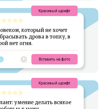
Красивый шрифт
ловеком, который не хочет
дбрасывать дрова в топку, в
рой нет огня.
Вставить на фото
Красивый шрифт
лант: умение делать всякое
любовью к нему.