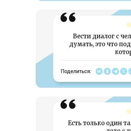
Вести диалог с че
думать, это что по
кото
Поделиться:
Есть только один та
дело с 