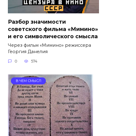
Разбор значимости
советского фильма «Мимино»
и его символического смысла
Через фильм «Мимино» режиссера
Георгия Данелия
0
574
В ЧЕМ СМЫСЛ