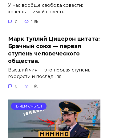
У нас вообще свобода совести:
хочешь — имей совесть
0
1.6k.
Марк Туллий Цицерон цитата:
Брачный союз — первая
ступень человеческого
общества.
Высший чин — это первая ступень
гордости и последняя
0
1.1k.
В ЧЕМ СМЫСЛ