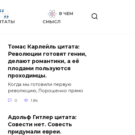
В ЧЕМ
ИТАТЫ
СМЫСЛ
Томас Карлейль цитата:
Революции готовят гении,
делают романтики, а её
плодами пользуются
проходимцы.
Когда мы готовили первую
революцию, Порошенко прямо
0
1.8k.
Адольф Гитлер цитата:
Совести нет. Совесть
придумали евреи.