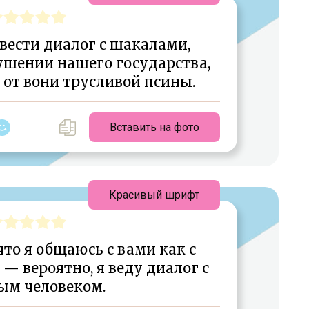
 вести диалог с шакалами,
шении нашего государства,
 от вони трусливой псины.
Вставить на фото
Красивый шрифт
что я общаюсь с вами как с
 вероятно, я веду диалог с
ым человеком.