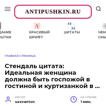
Перейти
к
ANTIPUSHKIN.RU
содержанию
ДАНИЕ
КРАСИВЫЙ
ЦИТАТЫ
ЧЕМ
РЫТКИ
ШРИФТ
СМ
ГЛАВНАЯ СТРАНИЦА
Стендаль цитата:
Идеальная женщина
должна быть госпожой в
гостиной и куртизанкой в …
АВТОР
НА ЧТЕНИЕ
usovanton
1 мин.