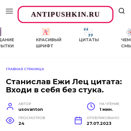
Перейти
к
ANTIPUSHKIN.RU
содержанию
ДАНИЕ
КРАСИВЫЙ
ЦИТАТЫ
ЧЕМ
РЫТКИ
ШРИФТ
СМ
ГЛАВНАЯ СТРАНИЦА
Станислав Ежи Лец цитата:
Входи в себя без стука.
АВТОР
НА ЧТЕНИЕ
usovanton
1 мин.
ПРОСМОТРОВ
ОПУБЛИКОВАНО
24
27.07.2023