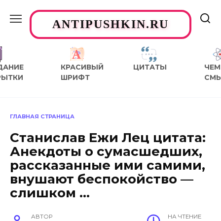
Перейти
к
ANTIPUSHKIN.RU
содержанию
ДАНИЕ
КРАСИВЫЙ
ЦИТАТЫ
ЧЕМ
РЫТКИ
ШРИФТ
СМ
ГЛАВНАЯ СТРАНИЦА
Станислав Ежи Лец цитата:
Анекдоты о сумасшедших,
рассказанные ими самими,
внушают беспокойство —
слишком …
АВТОР
НА ЧТЕНИЕ