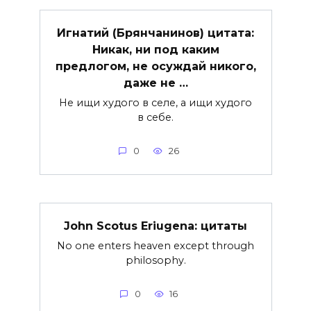
Игнатий (Брянчанинов) цитата:
Никак, ни под каким
предлогом, не осуждай никого,
даже не …
Не ищи худого в селе, а ищи худого
в себе.
0
26
John Scotus Eriugena: цитаты
No one enters heaven except through
philosophy.
0
16