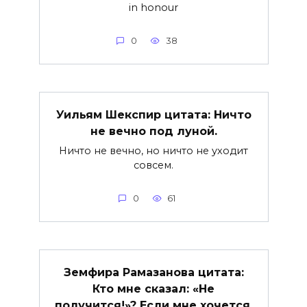
in honour
0
38
Уильям Шекспир цитата: Ничто
не вечно под луной.
Ничто не вечно, но ничто не уходит
совсем.
0
61
Земфира Рамазанова цитата:
Кто мне сказал: «Не
получится!»? Если мне хочется,