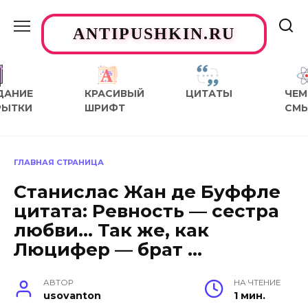
Перейти
к
ANTIPUSHKIN.RU
содержанию
ДАНИЕ
КРАСИВЫЙ
ЦИТАТЫ
ЧЕМ
РЫТКИ
ШРИФТ
СМ
ГЛАВНАЯ СТРАНИЦА
Станислас Жан де Буффле
цитата: Ревность — сестра
любви… Так же, как
Люцифер — брат …
АВТОР
НА ЧТЕНИЕ
usovanton
1 мин.