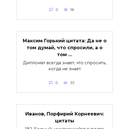
0
18
Максим Горький цитата: Да не о
том думай, что спросили, а о
том …
Дипломат всегда знает, что спросить,
когда не знает
0
35
Иванов, Порфирий Корнеевич:
цитаты
182. Бедный, нуждающийся в людях