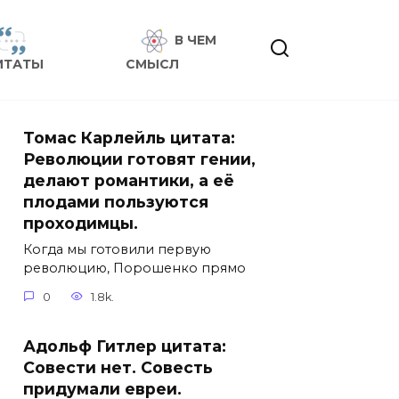
В ЧЕМ
ИТАТЫ
СМЫСЛ
Томас Карлейль цитата:
Революции готовят гении,
делают романтики, а её
плодами пользуются
проходимцы.
Когда мы готовили первую
революцию, Порошенко прямо
0
1.8k.
Адольф Гитлер цитата:
Совести нет. Совесть
придумали евреи.