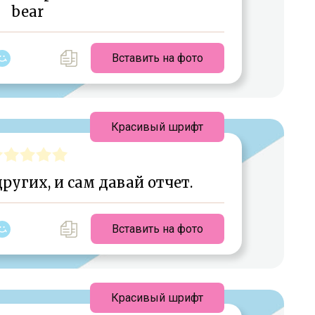
bear
Вставить на фото
Красивый шрифт
других, и сам давай отчет.
Вставить на фото
Красивый шрифт