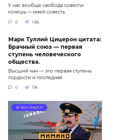
У нас вообще свобода совести:
хочешь — имей совесть
0
1.6k.
Марк Туллий Цицерон цитата:
Брачный союз — первая
ступень человеческого
общества.
Высший чин — это первая ступень
гордости и последняя
0
1.1k.
В ЧЕМ СМЫСЛ