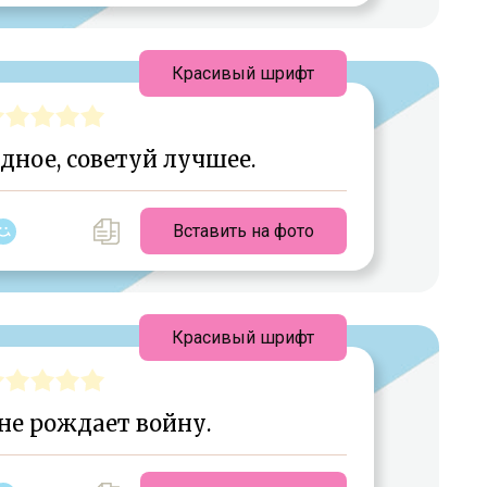
Красивый шрифт
дное, советуй лучшее.
Вставить на фото
Красивый шрифт
не рождает войну.