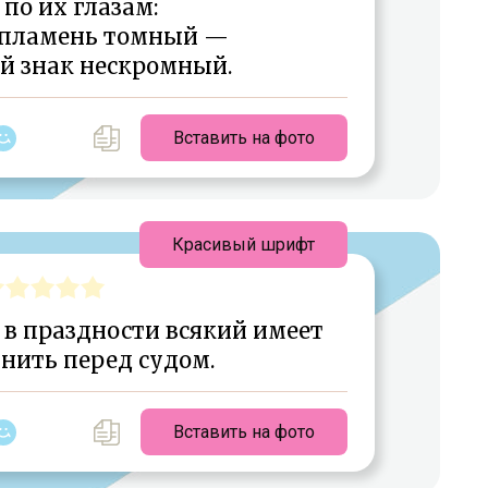
по их глазам:
т пламень томный —
й знак нескромный.
Вставить на фото
Красивый шрифт
в праздности всякий имеет
нить перед судом.
Вставить на фото