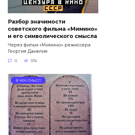
Разбор значимости
советского фильма «Мимино»
и его символического смысла
Через фильм «Мимино» режиссера
Георгия Данелия
0
574
В ЧЕМ СМЫСЛ