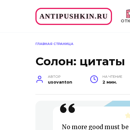
Перейти
к
ANTIPUSHKIN.RU
содержанию
ОТ
ГЛАВНАЯ СТРАНИЦА
Солон: цитаты
АВТОР
НА ЧТЕНИЕ
usovanton
2 мин.
No more good must be 