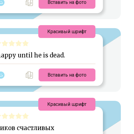
Вставить на фото
Красивый шрифт
appy until he is dead.
Вставить на фото
Красивый шрифт
иков счастливых