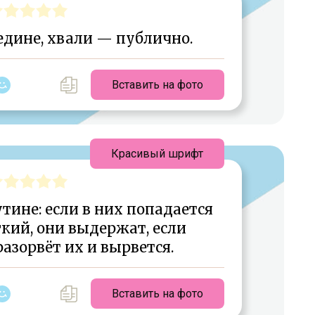
едине, хвали — публично.
Вставить на фото
Красивый шрифт
ине: если в них попадается
кий, они выдержат, если
азорвёт их и вырвется.
Вставить на фото