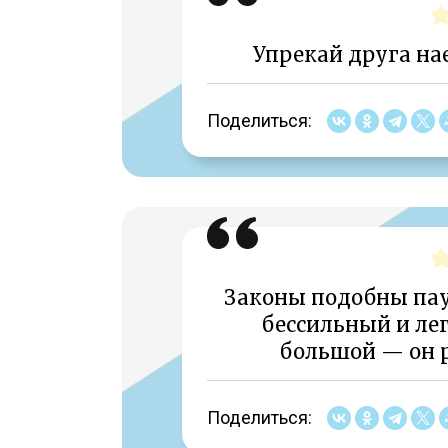
Упрекай друга на
Поделиться:
Законы подобны паут
бессильный и лег
большой — он р
Поделиться: