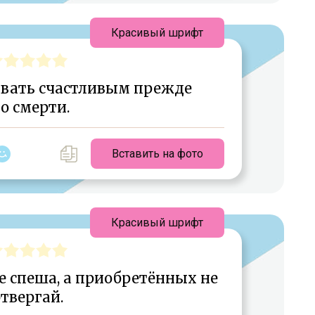
Красивый шрифт
звать счастливым прежде
го смерти.
Вставить на фото
Красивый шрифт
е спеша, а приобретённых не
твергай.